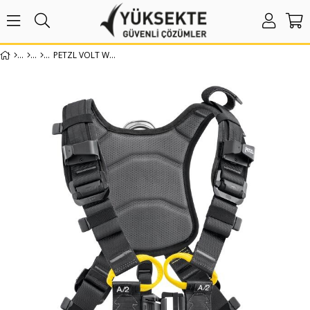
PETZL VOLT WIND EMNIYET KEMERI - ULUSLARARASI VERSIYON