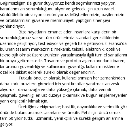
Bağımsızlığımızla gurur duyuyoruz; kendi seçimlerimizi yapıyor,
kararlarımızın sorumluluğunu alıyor ve gelecek için uzun vadeli,
sürdürülebilir bir vizyon sürdürüyoruz. Müşterilerimizin, bayilerimizin
ve ortaklarımızın güveni ve memnuniyeti yaptığımız her şeyi
yönlendiriyor.
Bize hayatlarını emanet eden insanlara karşı derin bir
sorumluluğumuz var ve tüm ürünlerimizi standart gerekliliklerinin
üzerinde geliştiriyor, test ediyor ve geçerli hale getiriyoruz. Fransa'da
bulunan tasarım merkezimiz; mekanik, tekstil, elektronik, optik ve
teknolojik olmak üzere ürünlerin yaratılmasıyla ilgili tüm el sanatlarını
bir araya getirmektedir. Tasarım ve prototip aşamalarından itibaren,
bir ürünün güvenilirliği ve kullanıcının güvenliği, kullanım risklerine
özellikle dikkat edilerek sürekli olarak değerlendirilir.
Tutkulu öncüler olarak, kullanıcılarımızın her zamankinden
daha zorlu arazilere girmeleri için yeni fırsatlar yaratmaktan zevk
alıyoruz - daha uzağa ve daha yükseğe çıkmak, daha verimli
çalışmak, güvenliği en üst düzeye çıkarmak ve bugün erişilemeyenleri
yarın erişilebilir kılmak için.
Ürettiğimiz ekipmanlar; basitlik, dayanıklılık ve verimlilik göz
önünde bulundurularak tasarlanır ve üretilir. Petzl için öncü olmak
tam 50 yıldır tutku, uzmanlık, yenilikçilik ve sürekli gelişim anlamına
geliyor.