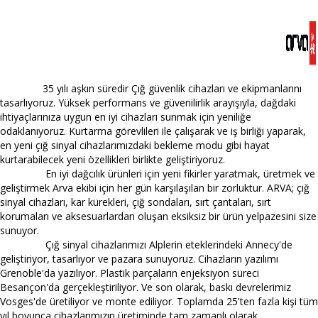
35 yılı aşkın süredir Çığ güvenlik cihazları ve ekipmanlarını
tasarlıyoruz. Yüksek performans ve güvenilirlik arayışıyla, dağdaki
ihtiyaçlarınıza uygun en iyi cihazları sunmak için yeniliğe
odaklanıyoruz. Kurtarma görevlileri ile çalışarak ve iş birliği yaparak,
en yeni çığ sinyal cihazlarımızdaki bekleme modu gibi hayat
kurtarabilecek yeni özellikleri birlikte geliştiriyoruz.
En iyi dağcılık ürünleri için yeni fikirler yaratmak, üretmek ve
geliştirmek Arva ekibi için her gün karşılaşılan bir zorluktur. ARVA; çığ
sinyal cihazları, kar kürekleri, çığ sondaları, sırt çantaları, sırt
korumaları ve aksesuarlardan oluşan eksiksiz bir ürün yelpazesini size
sunuyor.
Çığ sinyal cihazlarımızı Alplerin eteklerindeki Annecy'de
geliştiriyor, tasarlıyor ve pazara sunuyoruz. Cihazların yazılımı
Grenoble'da yazılıyor. Plastik parçaların enjeksiyon süreci
Besançon'da gerçekleştiriliyor. Ve son olarak, baskı devrelerimiz
Vosges'de üretiliyor ve monte ediliyor. Toplamda 25'ten fazla kişi tüm
yıl boyunca cihazlarımızın üretiminde tam zamanlı olarak