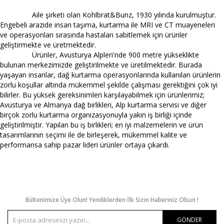
Aile şirketi olan Kohlbrat&Bunz, 1930 yılında kurulmuştur.
Engebeli arazide insan taşıma, kurtarma ile MRI ve CT muayeneleri
ve operasyonları sırasında hastaları sabitlemek için ürünler
geliştirmekte ve üretmektedir.
Ürünler, Avusturya Alpleri'nde 900 metre yükseklikte
bulunan merkezimizde geliştirilmekte ve üretilmektedir. Burada
yaşayan insanlar, dağ kurtarma operasyonlarında kullanılan ürünlerin
zorlu koşullar altında mükemmel şekilde çalışması gerektiğini çok iyi
bilirler. Bu yüksek gereksinimleri karşılayabilmek için ürünlerimiz;
Avusturya ve Almanya dağ birlikleri, Alp kurtarma servisi ve diğer
birçok zorlu kurtarma organizasyonuyla yakın iş birliği içinde
geliştirilmiştir. Yapılan bu iş birlikleri; en iyi malzemelerin ve ürün
tasarımlarının seçimi ile de birleşerek, mükemmel kalite ve
performansa sahip pazar lideri ürünler ortaya çıkardı.
Bültenimize Üye Olun! Yeniliklerden İlk Sizin Haberiniz Olsun !
GÖNDER