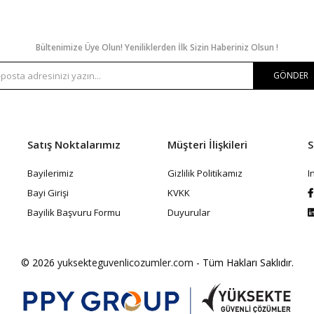
Bültenimize Üye Olun! Yeniliklerden İlk Sizin Haberiniz Olsun !
GÖNDER
Satış Noktalarımız
Müşteri İlişkileri
S
Bayilerimiz
Gizlilik Politikamız
I
Bayi Girişi
KVKK
Bayilik Başvuru Formu
Duyurular
© 2026
yuksekteguvenlicozumler.com
- Tüm Hakları Saklıdır.