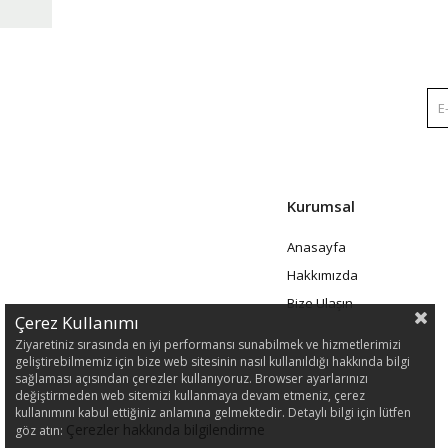
Kurumsal
Anasayfa
Hakkımızda
Bize Ulaşın
Çerez Kullanımı
Ziyaretiniz sırasında en iyi performansı sunabilmek ve hizmetlerimizi
geliştirebilmemiz için bize web sitesinin nasıl kullanıldığı hakkında bilgi
sağlaması açısından çerezler kullanıyoruz. Browser ayarlarınızı
değiştirmeden web sitemizi kullanmaya devam etmeniz, çerez
kullanımını kabul ettiğiniz anlamına gelmektedir. Detaylı bilgi için lütfen
Çerezler hakkında bilgilendirme
göz atın: