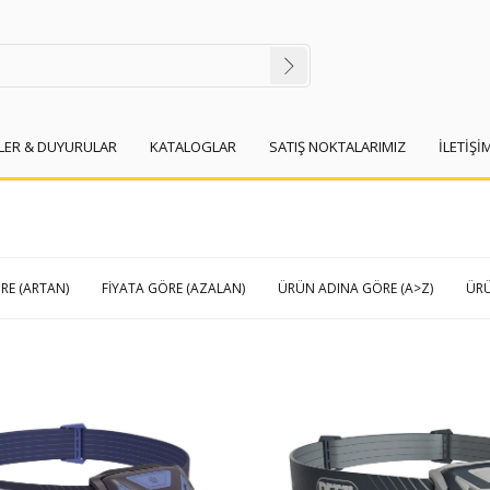
İLER & DUYURULAR
KATALOGLAR
SATIŞ NOKTALARIMIZ
İLETİŞİ
RE (ARTAN)
FIYATA GÖRE (AZALAN)
ÜRÜN ADINA GÖRE (A>Z)
ÜRÜ