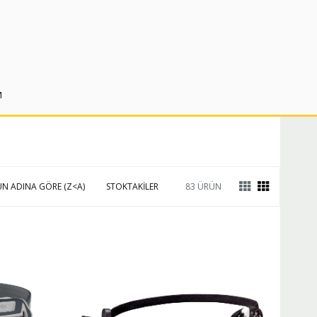
M
N ADINA GÖRE (Z<A)
STOKTAKILER
83 ÜRÜN