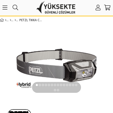
PETZL TIKKA CORE KAFA FENERI (450 LÜMEN)
›