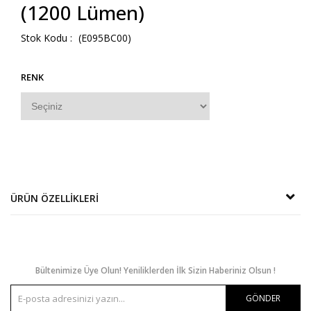
(1200 Lümen)
(E095BC00)
RENK
ÜRÜN ÖZELLIKLERI
Bültenimize Üye Olun! Yeniliklerden İlk Sizin Haberiniz Olsun !
GÖNDER