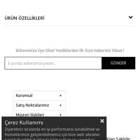
ÜRÜN ÖZELLIKLERI
Bültenimize Üye Olun! Yeniliklerden İlk Sizin Haberiniz Olsun !
GÖNDER
Kurumsal
Satış Noktalarımız
Müşteri İlişkileri
Çerez Kullanımı
Sosyal Medya
Ziyaretiniz sırasında en iyi performansı sunabilmek ve
hizmetlerimizi geliştirebilmemiz için bize web sitesinin
© 2026
yuksekteguvenlicozumler.com
- Tüm Hakları Saklıdır.
nasıl kullanıldığı hakkında bilgi sağlaması açısından