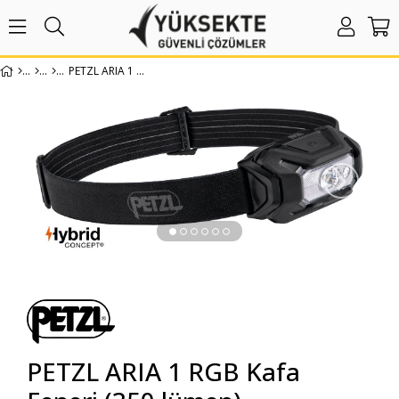
PETZL ARIA 1 RGB KAFA FENERI (350 LÜMEN)
›
PETZL ARIA 1 RGB Kafa