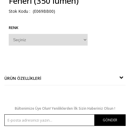
Feneri (350 lümen)
(E069BB00)
RENK
ÜRÜN ÖZELLIKLERI
Bültenimize Üye Olun! Yeniliklerden İlk Sizin Haberiniz Olsun !
GÖNDER