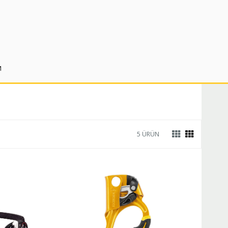
M
5 ÜRÜN