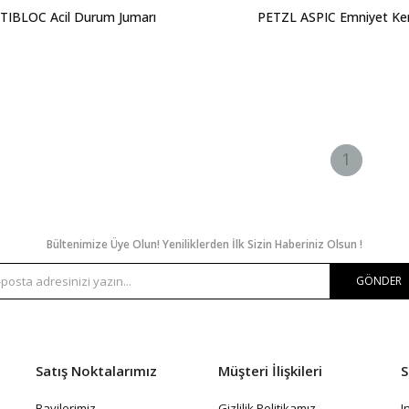
TIBLOC Acil Durum Jumarı
PETZL ASPIC Emniyet Ke
1
Bültenimize Üye Olun! Yeniliklerden İlk Sizin Haberiniz Olsun !
GÖNDER
Satış Noktalarımız
Müşteri İlişkileri
S
Bayilerimiz
Gizlilik Politikamız
I